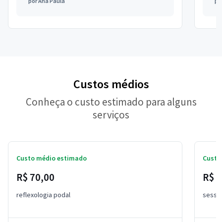
por
Ana Paula
po
Custos médios
Conheça o custo estimado para alguns
serviços
Custo médio estimado
Custo
R$ 70,00
R$ 
reflexologia podal
sessã