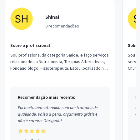
Shinai
0 recomendações
Sobre o profissional
Sobre 
Sou profissional da categoria Saúde, e faço serviços
Sou pr
relacionados a Nutricionista, Terapias Alternativas,
serviç
Fonoaudiólogo, Fisioterapeuta. Estou localizado no
Churra
bairro Paulicéia em São Bernar...
locali
Hori...
Recomendação mais recente:
Re
Fui muito bem atendida com um trabalho de
Ex
qualidade. Valeu a pena, orçamento grátis e
co
não é careiro. Obrigada!