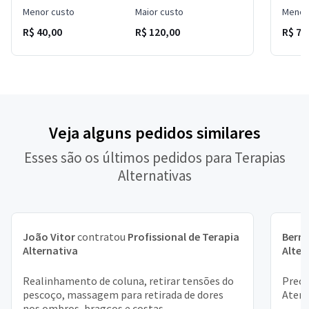
Menor custo
Maior custo
Menor
R$ 40,00
R$ 120,00
R$ 70
Veja alguns pedidos similares
Esses são os últimos pedidos para Terapias
Alternativas
João Vitor
contratou
Profissional de Terapia
Bern
Alternativa
Alter
Realinhamento de coluna, retirar tensões do
Preci
pescoço, massagem para retirada de dores
Aten
nos ombros, bragços e costas