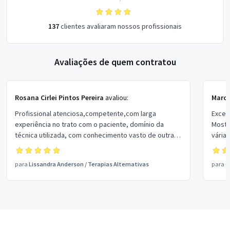
137
clientes avaliaram nossos profissionais
Avaliações de quem contratou
Rosana Cirlei Pintos Pereira
avaliou:
Marce
Profissional atenciosa,competente,com larga
Excel
experiência no trato com o paciente, domínio da
Mostr
técnica utilizada, com conhecimento vasto de outras
vária
áreas. Com certeza voltaria a contratar seu trabalho,
pois minha experiência em seus atendimentos é
para
Lissandra Anderson
/
Terapias Alternativas
para
G
excelente.