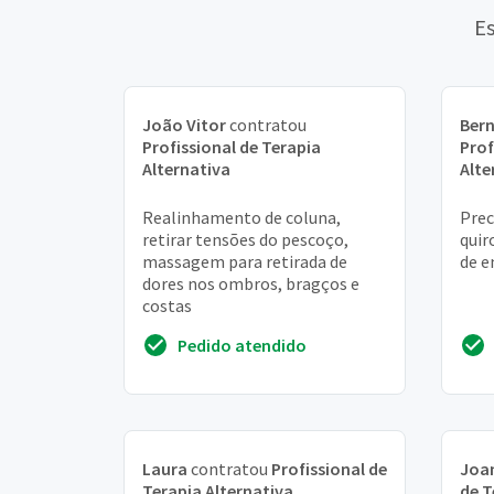
Es
João Vitor
contratou
Ber
Profissional de Terapia
Prof
Alternativa
Alte
Realinhamento de coluna,
Prec
retirar tensões do pescoço,
quir
massagem para retirada de
de e
dores nos ombros, bragços e
costas
Pedido atendido
Laura
contratou
Profissional de
Joa
Terapia Alternativa
de T