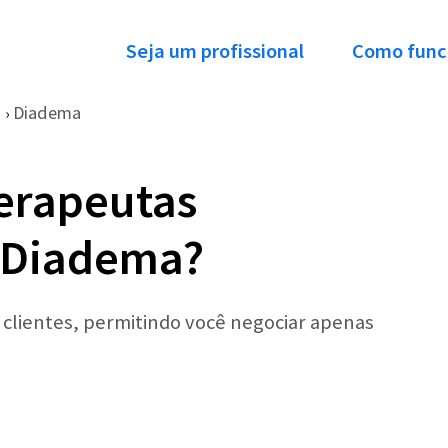
Seja um profissional
Como func
P
Diadema
›
erapeutas
m Diadema?
r clientes, permitindo você negociar apenas