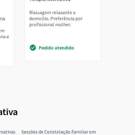
Massagem relaxante a
uma
domicílio. Preferência por
profissional mulher.
com
ana e
Pedido atendido
 um
ativa
rnativas
Sessões de Constelação Familiar em