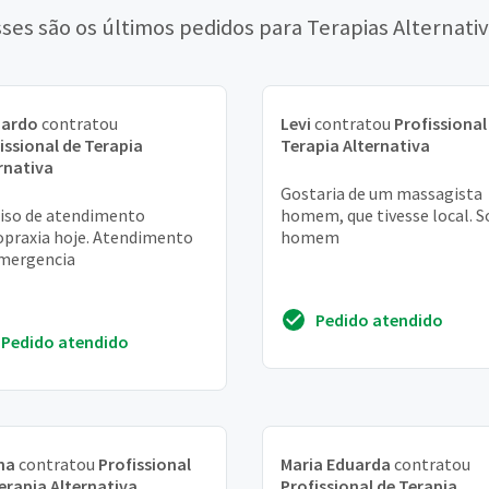
ses são os últimos pedidos para Terapias Alternati
nardo
contratou
Levi
contratou
Profissional
issional de Terapia
Terapia Alternativa
rnativa
Gostaria de um massagista
iso de atendimento
homem, que tivesse local. S
opraxia hoje. Atendimento
homem
mergencia
Pedido atendido
Pedido atendido
na
contratou
Profissional
Maria Eduarda
contratou
erapia Alternativa
Profissional de Terapia