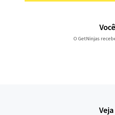
Você
O GetNinjas receb
Veja