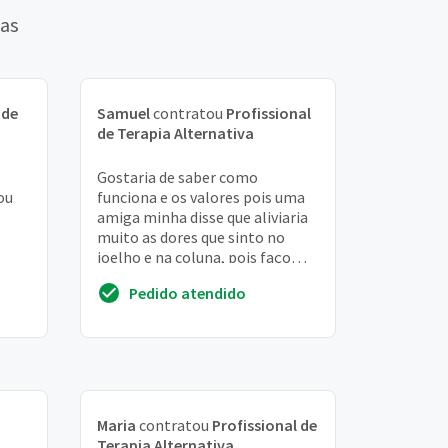
vas
 de
Samuel
contratou
Profissional
de Terapia Alternativa
Gostaria de saber como
ou
funciona e os valores pois uma
amiga minha disse que aliviaria
muito as dores que sinto no
joelho e na coluna, pois faço
atividade física para emagrecer ,
Pedido atendido
pois tenh...
Maria
contratou
Profissional de
Terapia Alternativa