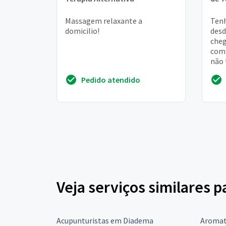
Massagem relaxante a
Tenh
domicilio!
desd
cheg
com 
não 
grav
Pedido atendido
e com
Veja serviços similares p
Acupunturistas em Diadema
Aromat