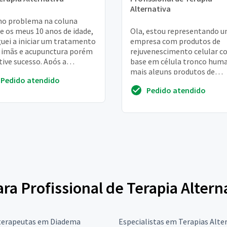
Alternativa
o problema na coluna
e os meus 10 anos de idade,
Ola, estou representando 
uei a iniciar um tratamento
empresa com produtos de
imãs e acupunctura porém
rejuvenescimento celular 
tive sucesso. Após a
base em célula tronco hum
idez, as dores se agravaram
mais alguns produtos de
Pedido atendido
 elas s...
cuidados com a saúde como
Pedido atendido
super colágeno hidrol...
ara Profissional de Terapia Altern
erapeutas em Diadema
Especialistas em Terapias Alte