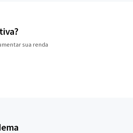
tiva?
aumentar sua renda
adema