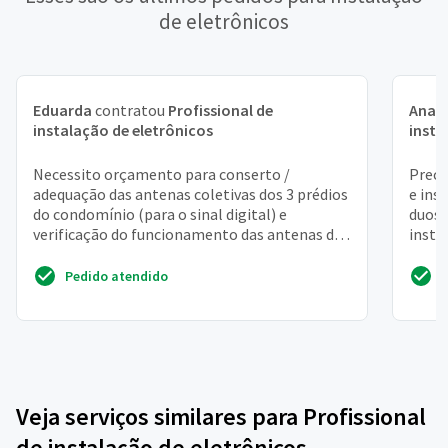
de eletrônicos
Eduarda
contratou
Profissional de
Ana C
instalação de eletrônicos
insta
Necessito orçamento para conserto /
Preci
adequação das antenas coletivas dos 3 prédios
e ins
do condomínio (para o sinal digital) e
duosa
verificação do funcionamento das antenas de
insta
tv por assinatura (can...
precis
Pedido atendido
Veja serviços similares para Profissional
de instalação de eletrônicos