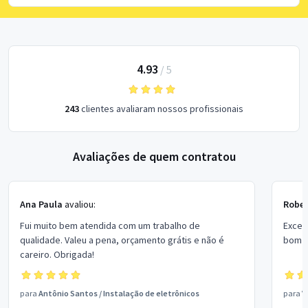
4.93
/
5
243
clientes avaliaram nossos profissionais
Avaliações de quem contratou
Ana Paula
avaliou:
Rober
Fui muito bem atendida com um trabalho de
Excel
qualidade. Valeu a pena, orçamento grátis e não é
bom p
careiro. Obrigada!
para
Antônio Santos
/
Instalação de eletrônicos
para
V