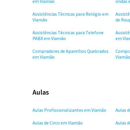
em Viamão
ondas 
Assistências Técnicas para Relógio em
Assistê
Viamão
de Rou
Assistências Técnicas para Telefone
Assistê
PABX em Viamão
em Vi
Compradores de Aparelhos Quebrados
Compra
em Viamão
Viamã
Aulas
Aulas Profissionalizantes em Viamão
Aulas 
Aulas de Circo em Viamão
Aulas 