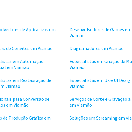
olvedores de Aplicativos em
Desenvolvedores de Games em
o
Viamão
ers de Convites em Viamão
Diagramadores em Viamão
alistas em Automação
Especialistas em Criação de M
ial em Viamão
Viamão
alistas em Restauração de
Especialistas em UX e UI Desig
em Viamão
Viamão
ionais para Conversão de
Serviços de Corte e Gravação a
os em Viamão
em Viamão
os de Produção Gráfica em
Soluções em Streaming em Vi
o