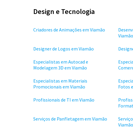
Design e Tecnologia
Criadores de Animações em Viamão
Desenv
Viamã
Designer de Logos em Viamão
Design
Especialistas em Autocad e
Especi
Modelagem 3D em Viamão
Comerc
Especialistas em Materiais
Especi
Promocionais em Viamão
Fotos 
Profissionais de TI em Viamão
Profiss
Format
Serviços de Panfletagem em Viamão
Serviç
Viamã