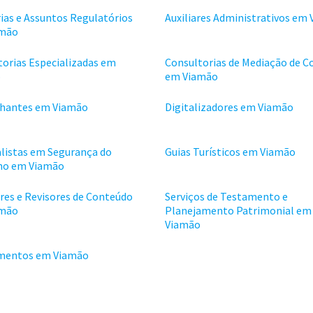
ias e Assuntos Regulatórios
Auxiliares Administrativos em
amão
torias Especializadas em
Consultorias de Mediação de C
o
em Viamão
hantes em Viamão
Digitalizadores em Viamão
alistas em Segurança do
Guias Turísticos em Viamão
ho em Viamão
res e Revisores de Conteúdo
Serviços de Testamento e
amão
Planejamento Patrimonial em
Viamão
mentos em Viamão