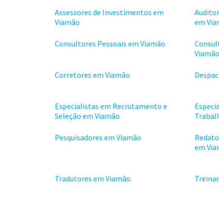
Assessores de Investimentos em
Auditor
Viamão
em Vi
Consultores Pessoais em Viamão
Consul
Viamã
Corretores em Viamão
Despac
Especialistas em Recrutamento e
Especi
Seleção em Viamão
Trabal
Pesquisadores em Viamão
Redato
em Vi
Tradutores em Viamão
Treina