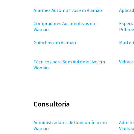
Alarmes Automotivos em Viamão
Aplica
Compradores Automotivos em
Especi
Viamão
Polime
Guinchos em Viamão
Martel
Técnicos para Som Automotivo em
Vidrac
Viamão
Consultoria
Administradores de Condomínio em
Admini
Viamão
Viamã