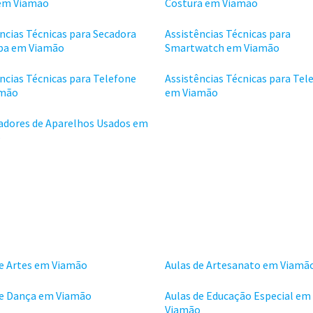
em Viamão
Costura em Viamão
ncias Técnicas para Secadora
Assistências Técnicas para
pa em Viamão
Smartwatch em Viamão
ncias Técnicas para Telefone
Assistências Técnicas para Tel
amão
em Viamão
dores de Aparelhos Usados em
o
de Artes em Viamão
Aulas de Artesanato em Viamã
de Dança em Viamão
Aulas de Educação Especial em
Viamão