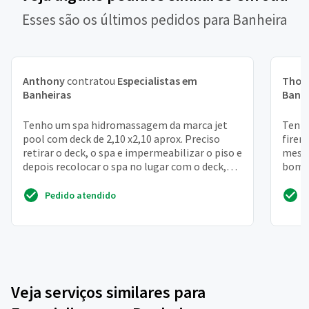
Esses são os últimos pedidos para Banheira
Anthony
contratou
Especialistas em
Tho
Banheiras
Banh
Tenho um spa hidromassagem da marca jet
Tenh
pool com deck de 2,10 x2,10 aprox. Preciso
firen
retirar o deck, o spa e impermeabilizar o piso e
mesma
depois recolocar o spa no lugar com o deck,
bomba
obviamente ...
para e
Pedido atendido
Veja serviços similares para