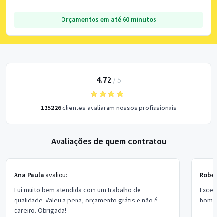
Orçamentos em até 60 minutos
4.72
/
5
125226
clientes avaliaram nossos profissionais
Avaliações de quem contratou
Ana Paula
avaliou:
Rober
Fui muito bem atendida com um trabalho de
Excel
qualidade. Valeu a pena, orçamento grátis e não é
bom p
careiro. Obrigada!