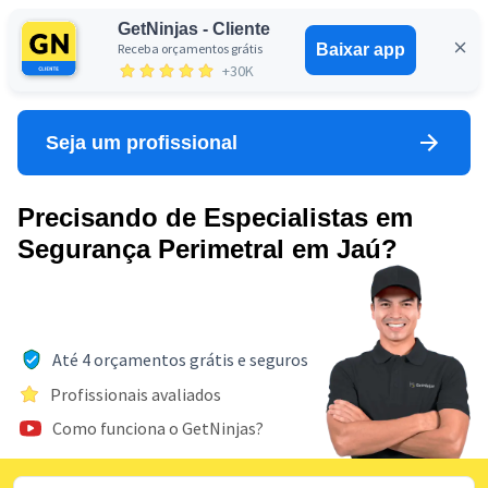
GetNinjas - Cliente
Receba orçamentos grátis
Baixar app
Entrar
+30K
Seja um profissional
Precisando de Especialistas em
Segurança Perimetral em Jaú?
Até 4 orçamentos grátis e seguros
Profissionais avaliados
Como funciona o GetNinjas?