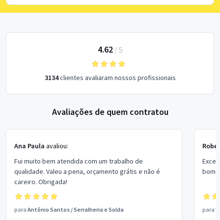
4.62
/
5
3134
clientes avaliaram nossos profissionais
Avaliações de quem contratou
Ana Paula
avaliou:
Rober
Fui muito bem atendida com um trabalho de
Excel
qualidade. Valeu a pena, orçamento grátis e não é
bom p
careiro. Obrigada!
para
Antônio Santos
/
Serralheria e Solda
para
V