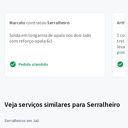
Marcelo
contratou
Serralheiro
Arthu
Solda em longarina de opala nos dois lado
1 cob
com reforço opala 6cl
treli
levan
pintu
Pedido atendido
Veja serviços similares para Serralheiro
Serralheiros em Jaú