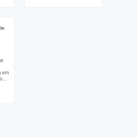
tendo e...
de
ar
a em
dos
s
e...