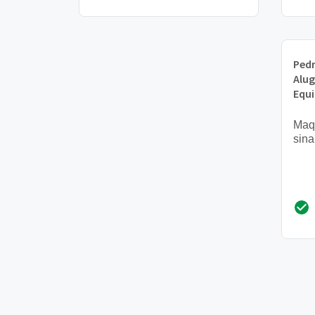
Pedr
Alug
Equ
Maqu
sina