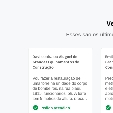
V
Esses são os últi
Davi
Aluguel de
Emil
contratou
Grandes Equipamentos de
Gra
Construção
Con
Vou fazer a restauração de
Pre
uma torre na unidade do corpo
metr
de bombeiros, na rua piauí,
elét
1815, funcionários, bh. A torre
apr
tem 9 metros de altura, preciso
metr
do andaimes nessa altura com
do 
Pedido atendido
piso e ro...
1 di