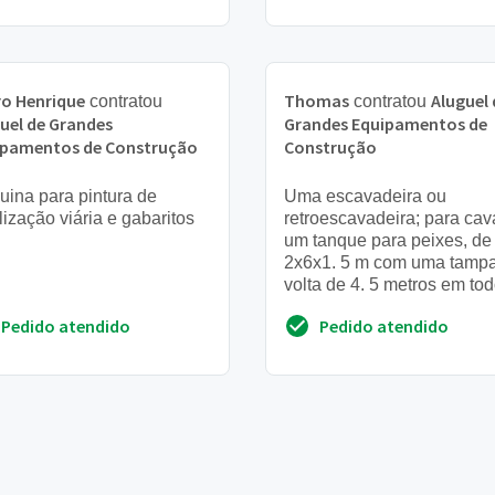
o Henrique
Thomas
Aluguel 
contratou
contratou
uel de Grandes
Grandes Equipamentos de
ipamentos de Construção
Construção
ina para pintura de
Uma escavadeira ou
lização viária e gabaritos
retroescavadeira; para cav
um tanque para peixes, de
2x6x1. 5 m com uma tamp
volta de 4. 5 metros em to
os lados, quero orçamento
Pedido atendido
Pedido atendido
para saber se vou poder faz