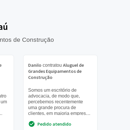
aú
ntos de Construção
e
Danilo
Aluguel de
contratou
Grandes Equipamentos de
Construção
Somos um escritório de
utro
advocacia, de modo que,
r um
percebemos recentemente
uma grande procura de
clientes, em maioria empresas
tros
de pequeno e médio porte,
Pedido atendido
aliás, com diversos problemas,