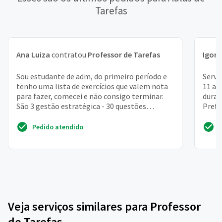
Tarefas
Ana Luiza
contratou
Professor de Tarefas
Igor
c
Sou estudante de adm, do primeiro período e
Servi
tenho uma lista de exercícios que valem nota
11 an
para fazer, comecei e não consigo terminar.
duran
São 3 gestão estratégica - 30 questões
Prefe
múltipla escolh...
Pedido atendido
Veja serviços similares para Professor
de Tarefas