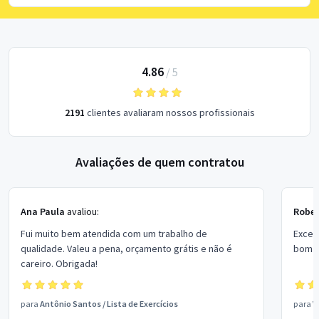
4.86
/
5
2191
clientes avaliaram nossos profissionais
Avaliações de quem contratou
Ana Paula
avaliou:
Rober
Fui muito bem atendida com um trabalho de
Excel
qualidade. Valeu a pena, orçamento grátis e não é
bom p
careiro. Obrigada!
para
Antônio Santos
/
Lista de Exercícios
para
V