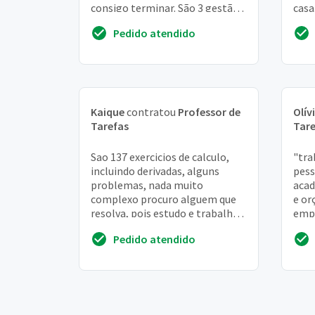
consigo terminar. São 3 gestão
casa
estratégica - 30 questões
ingl
Pedido atendido
múltipla escolh...
Kaique
contratou
Professor de
Olív
Tarefas
Tare
Sao 137 exercicios de calculo,
"tra
incluindo derivadas, alguns
pess
problemas, nada muito
acad
complexo procuro alguem que
e or
resolva, pois estudo e trabalho e
empr
nao tenho tempo para realizar a
orça
Pedido atendido
tarefa
índ...