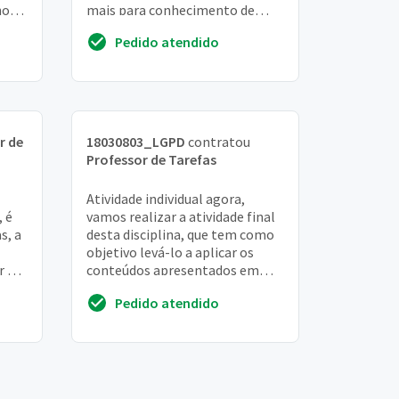
hos
mais para conhecimento de
engenharia florestal o exercício.
Pedido atendido
Então seria ide...
r de
18030803_LGPD
contratou
Professor de Tarefas
Atividade individual agora,
, é
vamos realizar a atividade final
s, a
desta disciplina, que tem como
objetivo levá-lo a aplicar os
er em
conteúdos apresentados em
10
situações reais do cotidiano de
Pedido atendido
um anal...