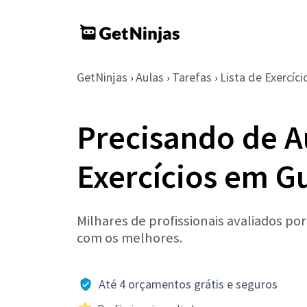
GetNinjas
Aulas
Tarefas
Lista de Exercíci
›
›
›
Precisando de Au
Exercícios em G
Milhares de profissionais avaliados po
com os melhores.
Até 4 orçamentos grátis e seguros