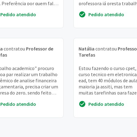
. Preferência por quem fala
professora já presta trabal
ês
para mim porém , avisei da
Pedido atendido
Pedido atendido
liberação da...
ia
contratou
Professor de
Natália
contratou
Professo
fas
Tarefas
balho academico" procuro
Estou fazendo o curso cpet,
oa par realizar um trabalho
curso tecnico em eletronica
êmico de analise financeira
ead, tem 40 módulos de aula
çamentaria, precisa criar um
maioria ja assiti, mas tem
esa do zero, sendo feito
muitas tarefinhas para faz
mento de vendas, custos,
word e enviar e testes com 
Pedido atendido
Pedido atendido
questoe...