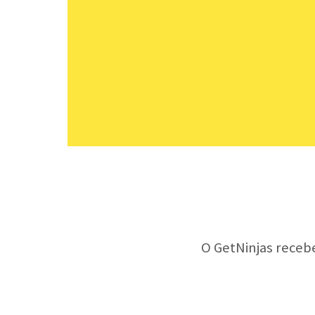
O GetNinjas receb