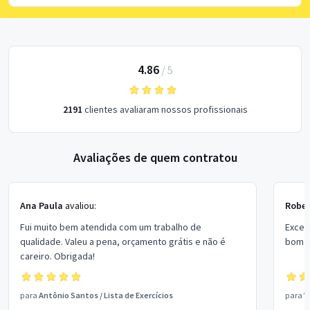
4.86
/
5
2191
clientes avaliaram nossos profissionais
Avaliações de quem contratou
Ana Paula
avaliou:
Rober
Fui muito bem atendida com um trabalho de
Excel
qualidade. Valeu a pena, orçamento grátis e não é
bom p
careiro. Obrigada!
para
Antônio Santos
/
Lista de Exercícios
para
V