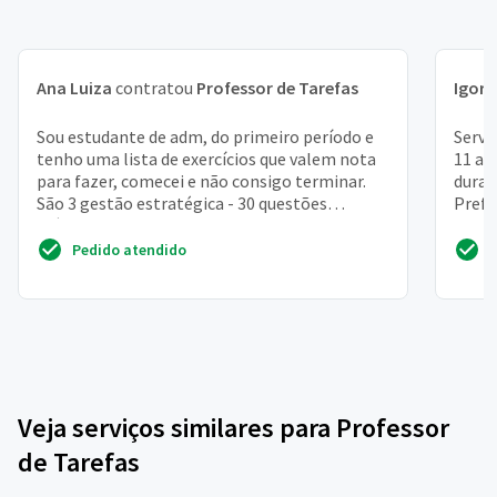
Ana Luiza
contratou
Professor de Tarefas
Igor
c
Sou estudante de adm, do primeiro período e
Servi
tenho uma lista de exercícios que valem nota
11 an
para fazer, comecei e não consigo terminar.
duran
São 3 gestão estratégica - 30 questões
Prefe
múltipla escolh...
Pedido atendido
Veja serviços similares para Professor
de Tarefas