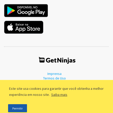
Imprensa
Termos de Uso
Política de Privacidade
Este site usa cookies para garantir que você obtenha a melhor
experiência em nosso site.
Saiba mais
©2011 - 2026, GetNinjas LTDA. CNPJ 55.744.877/0001-89 - Rua Dr.
Permitir
Fernandes Coelho, 85 - 3º andar - São Paulo/SP - Brasil