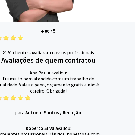
4.86
/
5
2191
clientes avaliaram nossos profissionais
Avaliações de quem contratou
Ana Paula
avaliou:
Fui muito bem atendida com um trabalho de
ualidade. Valeu a pena, orçamento grátis e não é
careiro. Obrigada!
para
Antônio Santos
/
Redação
Roberto Silva
avaliou:
xcelentes profissionais, rápidos, honestos e com