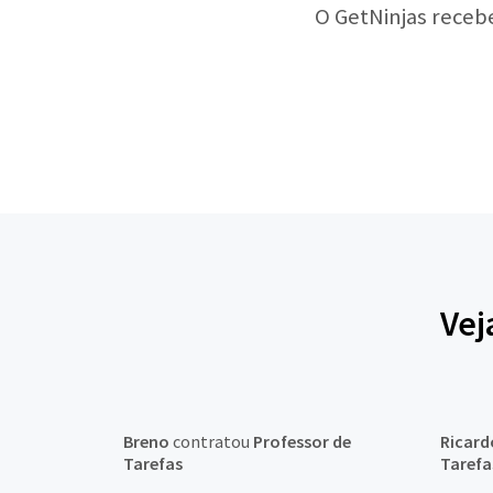
O GetNinjas receb
Vej
Breno
contratou
Professor de
Ricard
Tarefas
Tarefa