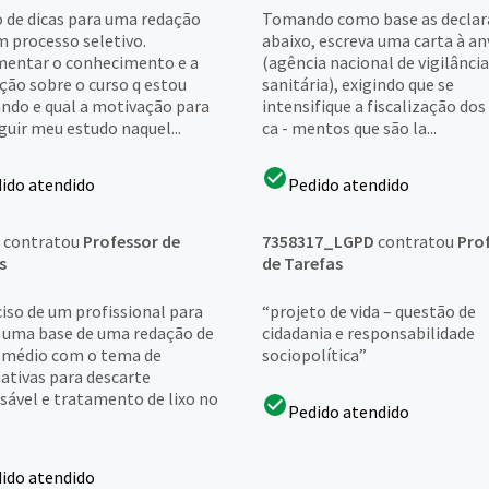
o de dicas para uma redação
Tomando como base as declar
m processo seletivo.
abaixo, escreva uma carta à an
entar o conhecimento e a
(agência nacional de vigilância
ção sobre o curso q estou
sanitária), exigindo que se
ando e qual a motivação para
intensifique a fiscalização do
guir meu estudo naquel...
ca - mentos que são la...
ido atendido
Pedido atendido
contratou
Professor de
7358317_LGPD
contratou
Pro
s
de Tarefas
ciso de um profissional para
“projeto de vida – questão de
 uma base de uma redação de
cidadania e responsabilidade
 médio com o tema de
sociopolítica”
nativas para descarte
sável e tratamento de lixo no
Pedido atendido
ido atendido