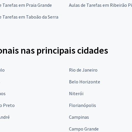
e Tarefas em Praia Grande
Aulas de Tarefas em Ribeirão P
e Tarefas em Taboão da Serra
onais nas principais cidades
ulo
Rio de Janeiro
a
Belo Horizonte
hos
Niterói
o Preto
Florianópolis
André
Campinas
s
Campo Grande