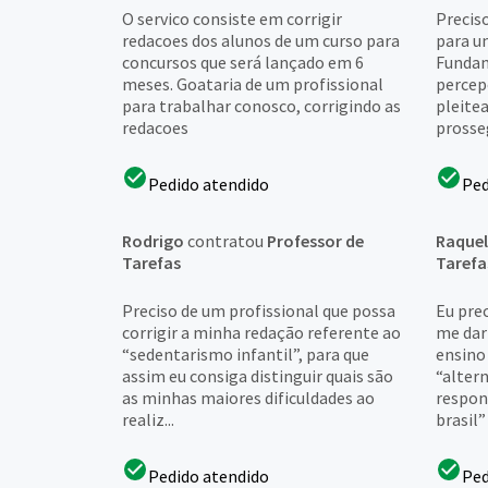
O servico consiste em corrigir
Precis
redacoes dos alunos de um curso para
para u
concursos que será lançado em 6
Fundam
meses. Goataria de um profissional
percep
para trabalhar conosco, corrigindo as
pleite
redacoes
prosse
Pedido atendido
Ped
Rodrigo
contratou
Professor de
Raquel
Tarefas
Tarefa
Preciso de um profissional que possa
Eu pre
corrigir a minha redação referente ao
me dar
“sedentarismo infantil”, para que
ensino
assim eu consiga distinguir quais são
“alter
as minhas maiores dificuldades ao
respon
realiz...
brasil”
Pedido atendido
Ped