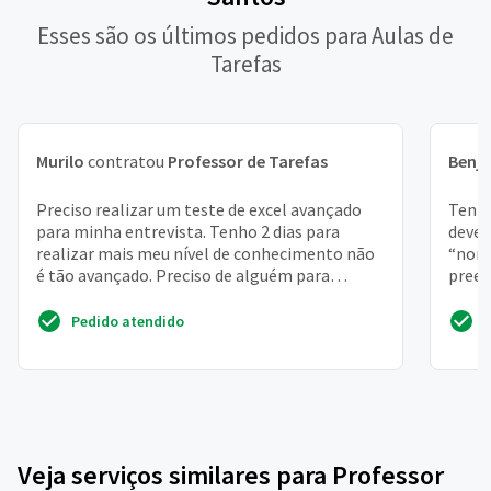
Esses são os últimos pedidos para Aulas de
Tarefas
Murilo
contratou
Professor de Tarefas
Benj
Preciso realizar um teste de excel avançado
Tenho
para minha entrevista. Tenho 2 dias para
deve 
realizar mais meu nível de conhecimento não
“nome
é tão avançado. Preciso de alguém para
preen
realizar
autom
Pedido atendido
Veja serviços similares para Professor