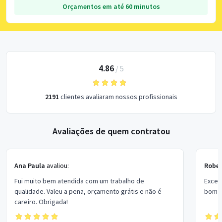
Orçamentos em até 60 minutos
4.86
/
5
2191
clientes avaliaram nossos profissionais
Avaliações de quem contratou
Ana Paula
avaliou:
Rober
Fui muito bem atendida com um trabalho de
Excel
qualidade. Valeu a pena, orçamento grátis e não é
bom p
careiro. Obrigada!