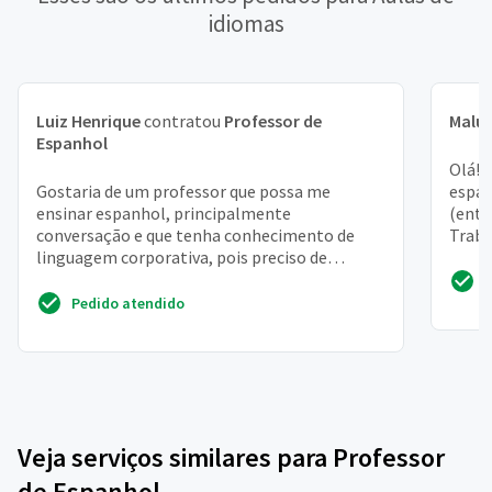
idiomas
Luiz Henrique
contratou
Professor de
Malu
Espanhol
Olá! 
Gostaria de um professor que possa me
espan
ensinar espanhol, principalmente
(entr
conversação e que tenha conhecimento de
Traba
linguagem corporativa, pois preciso de
paulis
espanhol no trabalho
Pedido atendido
Veja serviços similares para Professor
de Espanhol