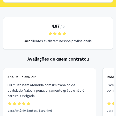
4.87
/
5
482
clientes avaliaram nossos profissionais
Avaliações de quem contratou
Ana Paula
avaliou:
Rober
Fui muito bem atendida com um trabalho de
Excel
qualidade. Valeu a pena, orçamento grátis e não é
bom p
careiro. Obrigada!
para
Antônio Santos
/
Espanhol
para
V