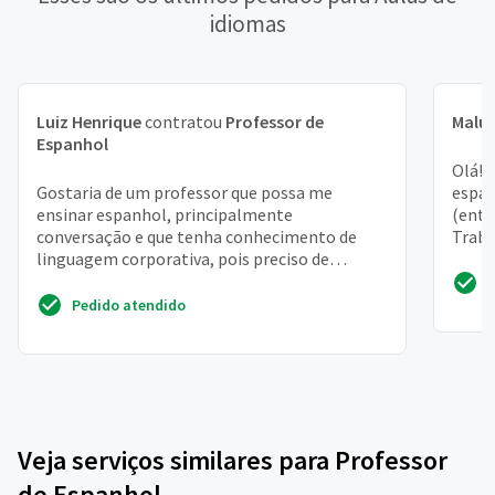
idiomas
Luiz Henrique
contratou
Professor de
Malu
Espanhol
Olá! 
Gostaria de um professor que possa me
espan
ensinar espanhol, principalmente
(entr
conversação e que tenha conhecimento de
Traba
linguagem corporativa, pois preciso de
paulis
espanhol no trabalho
Pedido atendido
Veja serviços similares para Professor
de Espanhol