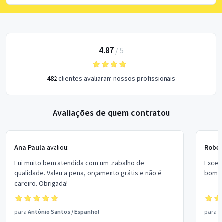
4.87
/
5
482
clientes avaliaram nossos profissionais
Avaliações de quem contratou
Ana Paula
avaliou:
Rober
Fui muito bem atendida com um trabalho de
Excel
qualidade. Valeu a pena, orçamento grátis e não é
bom p
careiro. Obrigada!
para
Antônio Santos
/
Espanhol
para
V