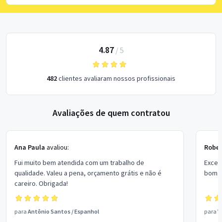
4.87
/
5
482
clientes avaliaram nossos profissionais
Avaliações de quem contratou
Ana Paula
avaliou:
Rober
Fui muito bem atendida com um trabalho de
Excel
qualidade. Valeu a pena, orçamento grátis e não é
bom p
careiro. Obrigada!
para
Antônio Santos
/
Espanhol
para
V