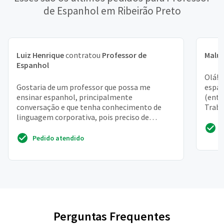
de Espanhol em Ribeirão Preto
Luiz Henrique
contratou
Professor de
Malu
Espanhol
Olá! 
Gostaria de um professor que possa me
espan
ensinar espanhol, principalmente
(entr
conversação e que tenha conhecimento de
Traba
linguagem corporativa, pois preciso de
paulis
espanhol no trabalho
Pedido atendido
Perguntas Frequentes