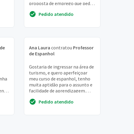
proposta de emprego que pede
espanhol em nível conversação.
Pedido atendido
Tenho a lembrança do ...
 de
Ana Laura
contratou
Professor
de Espanhol
Gostaria de ingressar na área de
turismo, e quero aperfeiçoar
inha
meu curso de espanhol, tenho
muita aptidão para o assunto e
tenho
facilidade de aprendizagem.
Prometo dedicar-me ao
Pedido atendido
máximo, doando ...