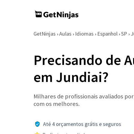
GetNinjas
Aulas
Idiomas
Espanhol
SP
J
›
›
›
›
›
Precisando de A
em Jundiai?
Milhares de profissionais avaliados po
com os melhores.
Até 4 orçamentos grátis e seguros