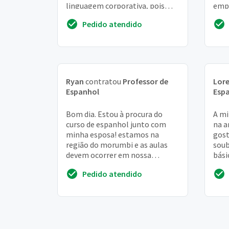
linguagem corporativa, pois
empr
preciso de espanhol no trabalho
inde
Pedido atendido
pauli
Ryan
contratou
Professor de
Lor
Espanhol
Esp
Bom dia. Estou à procura do
A mi
curso de espanhol junto com
na a
minha esposa! estamos na
gost
região do morumbi e as aulas
soub
devem ocorrer em nossa
bási
residência! próximo ao portal do
apre
Pedido atendido
morumbi!