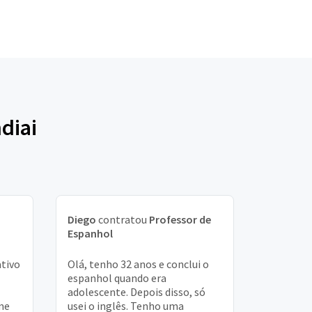
diai
Diego
contratou
Professor de
Espanhol
ativo
Olá, tenho 32 anos e conclui o
espanhol quando era
adolescente. Depois disso, só
me
usei o inglês. Tenho uma