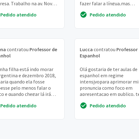
esa. Trabalho na av. Nova
fazer falar a língua,mas
pendência, brooklin
principalmente entender
Pedido atendido
Pedido atendido
sta. Sou iniciante,...
100%,pois entendo apena...
ena
contratou
Professor de
Lucca
contratou
Professor
anhol
Espanhol
nha filha está indo morar
Olá gostaria de ter aulas de
rgentina e dezembro 2018,
espanhol em regime
aria quando ela fosse
intensjvopara aprimorar m
esse pelo menos falar o
pronuncia como foco em
co e quando chegar lá irá
apresentacao em publico, 
ender no dia a dia
disponibilidade de 16 a 26 de
Pedido atendido
Pedido atendido
julho