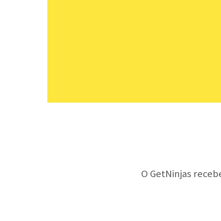
O GetNinjas receb