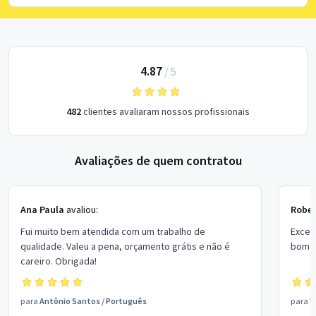
4.87
/
5
482
clientes avaliaram nossos profissionais
Avaliações de quem contratou
Ana Paula
avaliou:
Rober
Fui muito bem atendida com um trabalho de
Excel
qualidade. Valeu a pena, orçamento grátis e não é
bom p
careiro. Obrigada!
para
Antônio Santos
/
Português
para
V