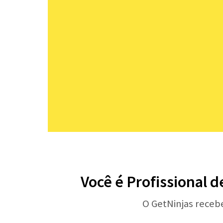
Você é Profissional d
O GetNinjas receb