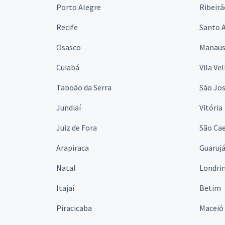
Porto Alegre
Ribeirã
Recife
Santo 
Osasco
Manau
Cuiabá
Vila Ve
Taboão da Serra
São Jo
Jundiaí
Vitória
Juiz de Fora
São Cae
Arapiraca
Guaruj
Natal
Londri
Itajaí
Betim
Piracicaba
Maceió