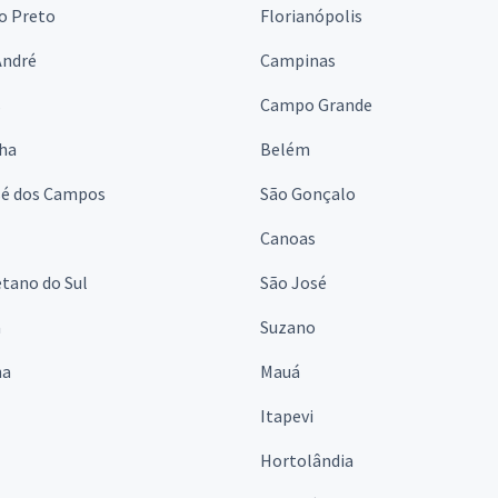
o Preto
Florianópolis
André
Campinas
s
Campo Grande
lha
Belém
sé dos Campos
São Gonçalo
Canoas
tano do Sul
São José
á
Suzano
na
Mauá
Itapevi
Hortolândia