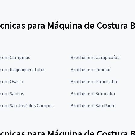
écnicas para Máquina de Costura 
r em Campinas
Brother em Carapicuíba
r em Itaquaquecetuba
Brother em Jundiaí
r em Osasco
Brother em Piracicaba
r em Santos
Brother em Sorocaba
r em São José dos Campos
Brother em São Paulo
écnicas para Máquina de Costura 