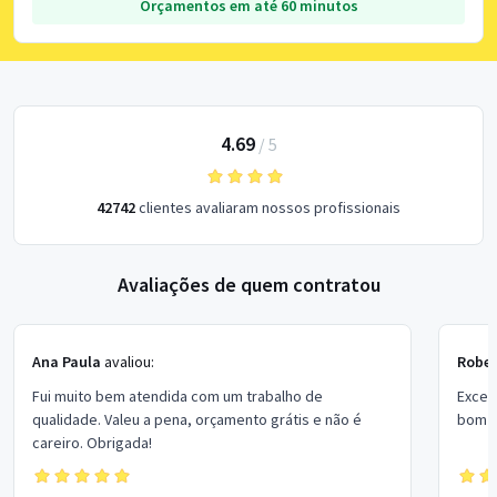
Orçamentos em até 60 minutos
4.69
/
5
42742
clientes avaliaram nossos profissionais
Avaliações de quem contratou
Ana Paula
avaliou:
Rober
Fui muito bem atendida com um trabalho de
Excel
qualidade. Valeu a pena, orçamento grátis e não é
bom p
careiro. Obrigada!