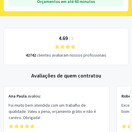
Orçamentos em até 60 minutos
4.69
/
5
42742
clientes avaliaram nossos profissionais
Avaliações de quem contratou
Ana Paula
avaliou:
Rober
Fui muito bem atendida com um trabalho de
Excel
qualidade. Valeu a pena, orçamento grátis e não é
bom p
careiro. Obrigada!