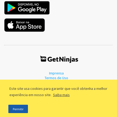
Imprensa
Termos de Uso
Política de Privacidade
Este site usa cookies para garantir que você obtenha a melhor
experiência em nosso site.
Saiba mais
©2011 - 2026, GetNinjas LTDA. CNPJ 55.744.877/0001-89 - Rua Dr.
Permitir
Fernandes Coelho, 85 - 3º andar - São Paulo/SP - Brasil