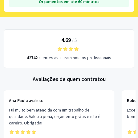
Orçamentos em até 60 minutos
4.69
/
5
42742
clientes avaliaram nossos profissionais
Avaliações de quem contratou
Ana Paula
avaliou:
Rober
Fui muito bem atendida com um trabalho de
Excel
qualidade. Valeu a pena, orçamento grátis e não é
bom p
careiro. Obrigada!