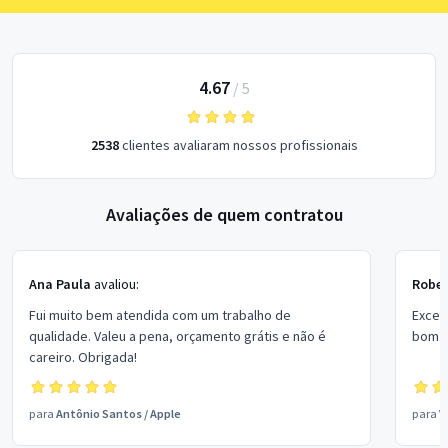
4.67
/
5
2538
clientes avaliaram nossos profissionais
Avaliações de quem contratou
Ana Paula
avaliou:
Rober
Fui muito bem atendida com um trabalho de
Excel
qualidade. Valeu a pena, orçamento grátis e não é
bom p
careiro. Obrigada!
para
Antônio Santos
/
Apple
para
V