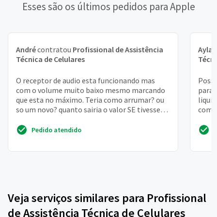
Esses são os últimos pedidos para Apple
André
contratou
Profissional de Assistência
Ayla
c
Técnica de Celulares
Técni
O receptor de audio esta funcionando mas
Posso
com o volume muito baixo mesmo marcando
para 
que esta no máximo. Teria como arrumar? ou
liqui
so um novo? quanto sairia o valor SE tivesse
compr
que trocar? obrigado!
fazer
Pedido atendido
Veja serviços similares para Profissional
de Assistência Técnica de Celulares