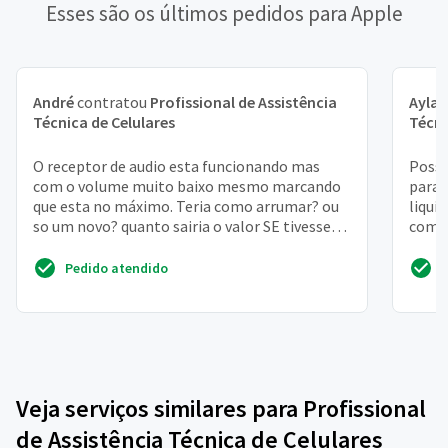
Esses são os últimos pedidos para Apple
André
contratou
Profissional de Assistência
Ayla
c
Técnica de Celulares
Técni
O receptor de audio esta funcionando mas
Posso
com o volume muito baixo mesmo marcando
para 
que esta no máximo. Teria como arrumar? ou
liqui
so um novo? quanto sairia o valor SE tivesse
compr
que trocar? obrigado!
fazer
Pedido atendido
Veja serviços similares para Profissional
de Assistência Técnica de Celulares