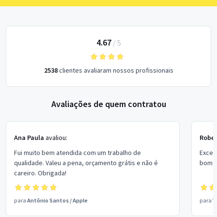
4.67
/
5
2538
clientes avaliaram nossos profissionais
Avaliações de quem contratou
Ana Paula
avaliou:
Rober
Fui muito bem atendida com um trabalho de
Excel
qualidade. Valeu a pena, orçamento grátis e não é
bom p
careiro. Obrigada!
para
Antônio Santos
/
Apple
para
V