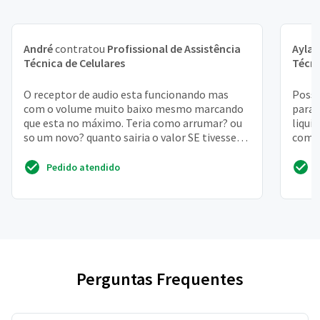
André
contratou
Profissional de Assistência
Ayla
c
Técnica de Celulares
Técni
O receptor de audio esta funcionando mas
Posso
com o volume muito baixo mesmo marcando
para 
que esta no máximo. Teria como arrumar? ou
liqui
so um novo? quanto sairia o valor SE tivesse
compr
que trocar? obrigado!
fazer
Pedido atendido
Perguntas Frequentes