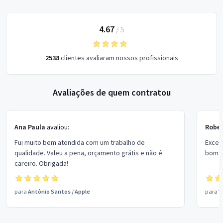
4.67
/
5
2538
clientes avaliaram nossos profissionais
Avaliações de quem contratou
Ana Paula
avaliou:
Rober
Fui muito bem atendida com um trabalho de
Excel
qualidade. Valeu a pena, orçamento grátis e não é
bom p
careiro. Obrigada!
para
Antônio Santos
/
Apple
para
V