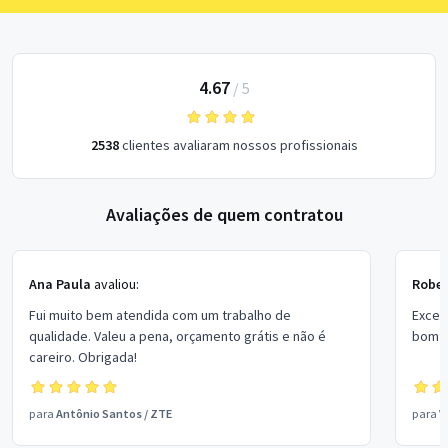
4.67
/
5
2538
clientes avaliaram nossos profissionais
Avaliações de quem contratou
Ana Paula
avaliou:
Rober
Fui muito bem atendida com um trabalho de
Excel
qualidade. Valeu a pena, orçamento grátis e não é
bom p
careiro. Obrigada!
para
Antônio Santos
/
ZTE
para
V