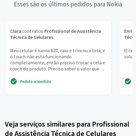
Esses são os últimos pedidos para Nokia
Clara
contratou
Profissional de Assistência
Enric
Técnica de Celulares
Técni
Meu celular é lumia 820, caiu e trincou a tela, e
O cel
o touch não esta funcionando
soluç
completamente, então preciso trocar a tela e
touch do produto. Preciso saber o valor que
fica para fazer a t...
Pedido atendido
Veja serviços similares para Profissional
de Assistência Técnica de Celulares