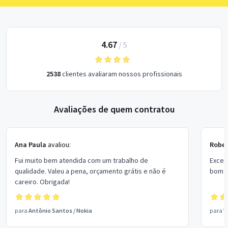
4.67
/
5
2538
clientes avaliaram nossos profissionais
Avaliações de quem contratou
Ana Paula
avaliou:
Rober
Fui muito bem atendida com um trabalho de
Excel
qualidade. Valeu a pena, orçamento grátis e não é
bom p
careiro. Obrigada!
para
Antônio Santos
/
Nokia
para
V