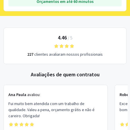
Orçamentos em até 60 minutos
4.46
/
5
227
clientes avaliaram nossos profissionais
Avaliações de quem contratou
Ana Paula
avaliou:
Rober
Fui muito bem atendida com um trabalho de
Excel
qualidade. Valeu a pena, orçamento grátis e não é
bom p
careiro. Obrigada!