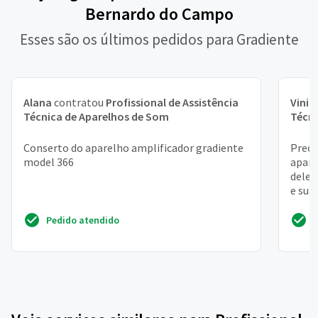
Bernardo do Campo
Esses são os últimos pedidos para Gradiente
Alana
contratou
Profissional de Assistência
Vinic
Técnica de Aparelhos de Som
Técni
Conserto do aparelho amplificador gradiente
Preci
model 366
apare
dele!
e sua
é mais
Pedido atendido