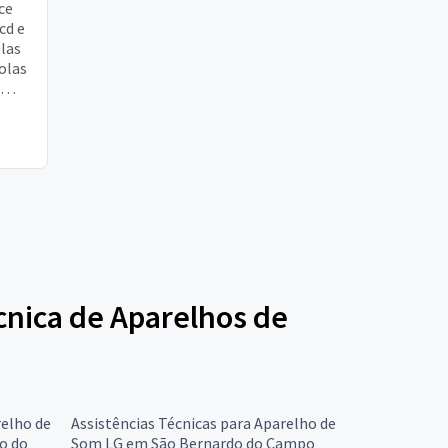
ce
cd e
olas
olas
écnica de Aparelhos de
relho de
Assistências Técnicas para Aparelho de
o do
Som LG em São Bernardo do Campo