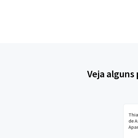
Veja alguns
Thi
de A
Apa