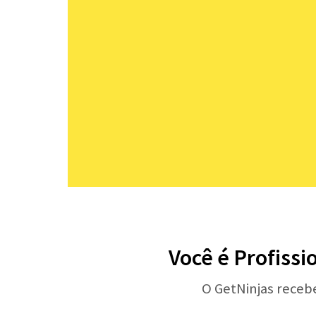
Você é Profissi
O GetNinjas receb