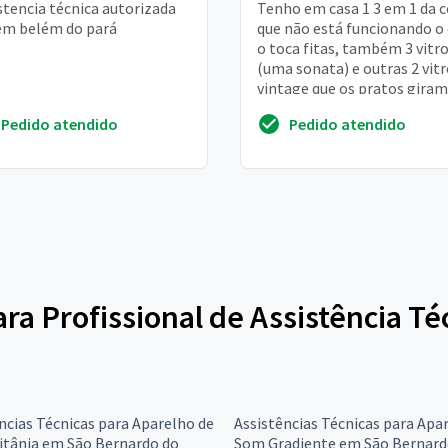
stencia técnica autorizada
Tenho em casa 1 3 em 1 da c
em belém do pará
que não está funcionando o 
o toca fitas, também 3 vitr
(uma sonata) e outras 2 vitr
vintage que os pratos giram
mais lentos
Pedido atendido
Pedido atendido
ara Profissional de Assistência T
ncias Técnicas para Aparelho de
Assistências Técnicas para Apa
itânia em São Bernardo do
Som Gradiente em São Bernard