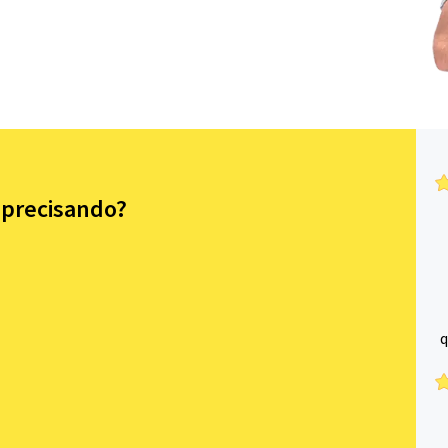
 precisando?
q