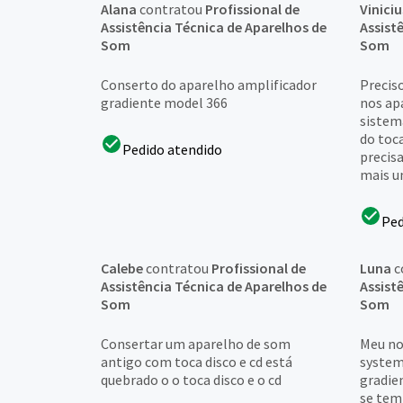
Alana
contratou
Profissional de
Viniciu
Assistência Técnica de Aparelhos de
Assist
Som
Som
Conserto do aparelho amplificador
Precis
gradiente model 366
nos ap
sistem
do toca
Pedido atendido
precisa
mais um
Ped
Calebe
contratou
Profissional de
Luna
c
Assistência Técnica de Aparelhos de
Assist
Som
Som
Consertar um aparelho de som
Meu no
antigo com toca disco e cd está
system
quebrado o o toca disco e o cd
gradie
se tem