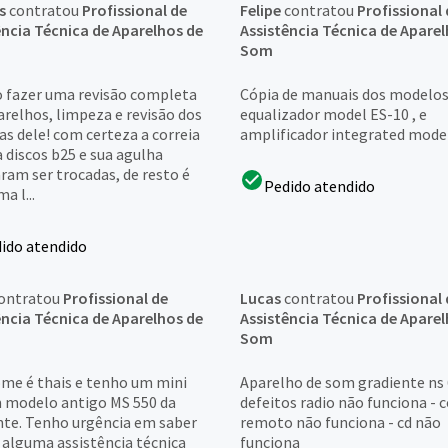
s
contratou
Profissional de
Felipe
contratou
Profissional 
ência Técnica de Aparelhos de
Assistência Técnica de Aparel
Som
o fazer uma revisão completa
Cópia de manuais dos modelos 
arelhos, limpeza e revisão dos
equalizador model ES-10 , e
as dele! com certeza a correia
amplificador integrated mode
 discos b25 e sua agulha
ram ser trocadas, de resto é
Pedido atendido
a l...
ido atendido
ontratou
Profissional de
Lucas
contratou
Profissional 
ência Técnica de Aparelhos de
Assistência Técnica de Aparel
Som
me é thais e tenho um mini
Aparelho de som gradiente ns
 modelo antigo MS 550 da
defeitos radio não funciona - 
nte. Tenho urgência em saber
remoto não funciona - cd não
 alguma assistência técnica
funciona