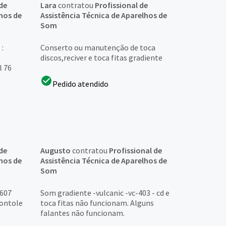
de
Lara
contratou
Profissional de
hos de
Assistência Técnica de Aparelhos de
Som
:
Conserto ou manutenção de toca
discos,reciver e toca fitas gradiente
l 76
Pedido atendido
de
Augusto
contratou
Profissional de
hos de
Assistência Técnica de Aparelhos de
Som
 607
Som gradiente -vulcanic -vc-403 - cd e
contole
toca fitas não funcionam. Alguns
falantes não funcionam.