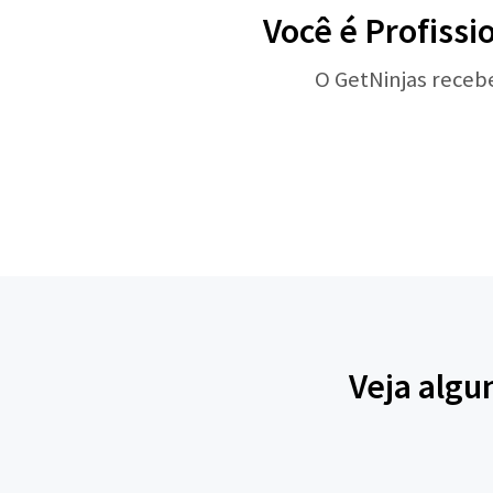
Você é Profissi
O GetNinjas receb
Veja algu