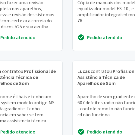
iso fazer uma revisão
Cópia de manuais dos model
leta nos aparelhos,
equalizador model ES-10 , e
eza e revisão dos sistemas
amplificador integrated mo
! com certeza a correia do
76
 discos b25 e sua agulha
isaram ser trocadas, de
Pedido atendido
Pedido atendido
o é mais uma l...
a
contratou
Profissional de
Lucas
contratou
Profission
stência Técnica de
Assistência Técnica de
relhos de Som
Aparelhos de Som
nome é thais e tenho um
Aparelho de som gradiente 
 system modelo antigo MS
607 defeitos radio não func
da gradiente. Tenho
- contole remoto não funci
ncia em saber se tem
cd não funciona
ma assistência técnica
rizada da marca que possa
Pedido atendido
Pedido atendido
judar com o aparelho...