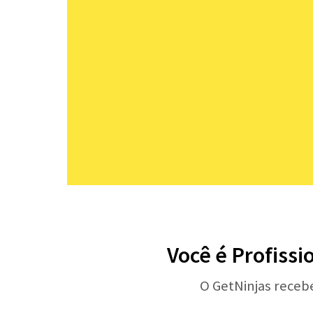
Você é Profissi
O GetNinjas receb