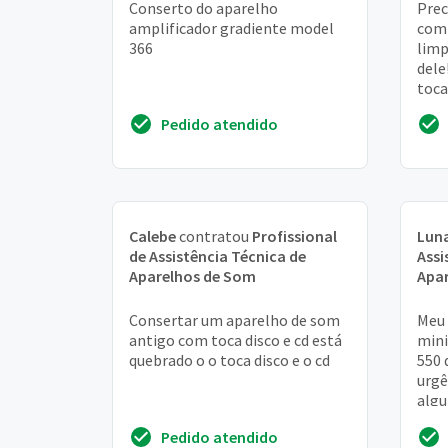
Conserto do aparelho
Prec
amplificador gradiente model
comp
366
limp
dele
toca
prec
Pedido atendido
rest
Calebe
contratou
Profissional
Lun
de Assistência Técnica de
Assi
Aparelhos de Som
Apa
Consertar um aparelho de som
Meu 
antigo com toca disco e cd está
mini
quebrado o o toca disco e o cd
550 
urgê
algu
auto
Pedido atendido
me a