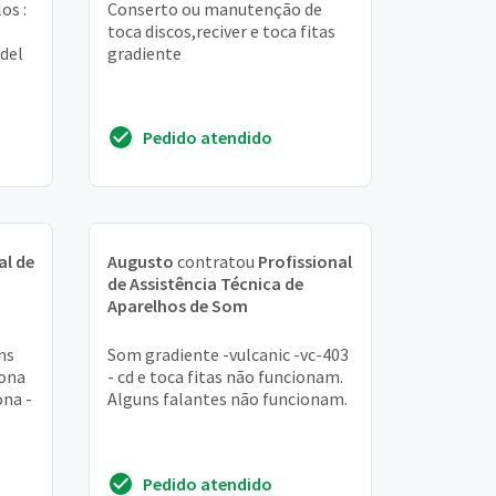
os :
Conserto ou manutenção de
toca discos,reciver e toca fitas
del
gradiente
Pedido atendido
al de
Augusto
contratou
Profissional
de Assistência Técnica de
Aparelhos de Som
ns
Som gradiente -vulcanic -vc-403
iona
- cd e toca fitas não funcionam.
ona -
Alguns falantes não funcionam.
Pedido atendido