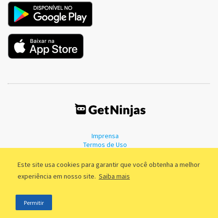
Imprensa
Termos de Uso
Política de Privacidade
Este site usa cookies para garantir que você obtenha a melhor
experiência em nosso site.
Saiba mais
©2011 - 2026, GetNinjas LTDA. CNPJ 55.744.877/0001-89 - Rua Dr.
Permitir
Fernandes Coelho, 85 - 3º andar - São Paulo/SP - Brasil