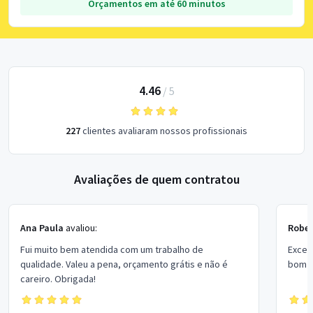
Orçamentos em até 60 minutos
4.46
/
5
227
clientes avaliaram nossos profissionais
Avaliações de quem contratou
Ana Paula
avaliou:
Rober
Fui muito bem atendida com um trabalho de
Excel
qualidade. Valeu a pena, orçamento grátis e não é
bom p
careiro. Obrigada!