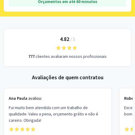
Orçamentos em até 60 minutos
4.82
/
5
777
clientes avaliaram nossos profissionais
Avaliações de quem contratou
Ana Paula
avaliou:
Rober
Fui muito bem atendida com um trabalho de
Excel
qualidade. Valeu a pena, orçamento grátis e não é
bom p
careiro. Obrigada!