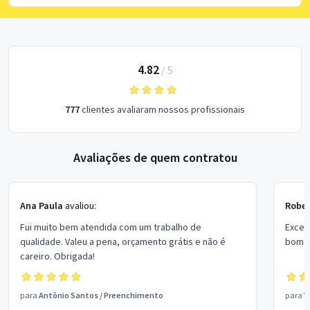
4.82
/
5
777
clientes avaliaram nossos profissionais
Avaliações de quem contratou
Ana Paula
avaliou:
Rober
Fui muito bem atendida com um trabalho de
Excel
qualidade. Valeu a pena, orçamento grátis e não é
bom p
careiro. Obrigada!
para
Antônio Santos
/
Preenchimento
para
V