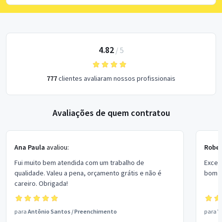
4.82
/
5
777
clientes avaliaram nossos profissionais
Avaliações de quem contratou
Ana Paula
avaliou:
Rober
Fui muito bem atendida com um trabalho de
Excel
qualidade. Valeu a pena, orçamento grátis e não é
bom p
careiro. Obrigada!
para
Antônio Santos
/
Preenchimento
para
V