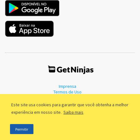
Imprensa
Termos de Uso
Política de Privacidade
Este site usa cookies para garantir que você obtenha a melhor
experiência em nosso site.
Saiba mais
©2011 - 2026, GetNinjas LTDA. CNPJ 55.744.877/0001-89 - Rua Dr.
Permitir
Fernandes Coelho, 85 - 3º andar - São Paulo/SP - Brasil