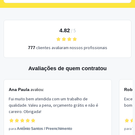
4.82
/
5
clientes avaliaram nossos profissionais
777
Avaliações de quem contratou
avaliou:
Ana Paula
Rober
Fui muito bem atendida com um trabalho de
Excel
qualidade. Valeu a pena, orçamento grátis e não é
bom p
careiro. Obrigada!
para
para
Antônio Santos
/
Preenchimento
V