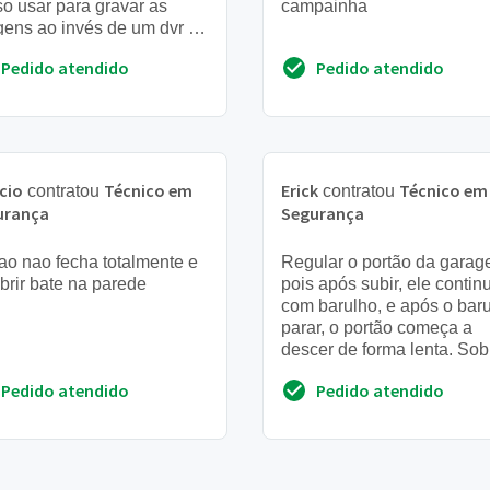
o usar para gravar as
campainha
ens ao invés de um dvr e
esejo poder acessar as
Pedido atendido
Pedido atendido
ens atuais via ...
cio
Técnico em
Erick
Técnico em
contratou
contratou
urança
Segurança
ao nao fecha totalmente e
Regular o portão da garag
brir bate na parede
pois após subir, ele contin
com barulho, e após o bar
parar, o portão começa a
descer de forma lenta. Sob
fechadura, do portão social
Pedido atendido
Pedido atendido
gostaria de t...