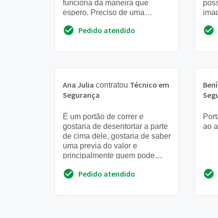
funciona da maneira que
poss
espero. Preciso de uma
imag
empresa de primeira linha que
tb d
Pedido atendido
realmente saiba fazer a
imag
instalacao...
Ana Julia
Técnico em
Bení
contratou
Segurança
Seg
É um portão de correr e
Port
gostaria de desentortar a parte
ao a
de cima dele, gostaria de saber
uma previa do valor e
principalmente quem pode
fazer esse serviço ainda este
Pedido atendido
mes