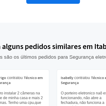
a alguns pedidos similares em Ita
s são os últimos pedidos para Segurança eletr
rigo
Técnico em
Isabelly
Técnico
contratou
contratou
urança
Segurança
o instalar 2 câmeras na
O porteiro eletronico naõ e
te de minha casa e mais 2
funcionando, não abre a
rnas. Tenho uma cpu,que
fechadura, não funciona a