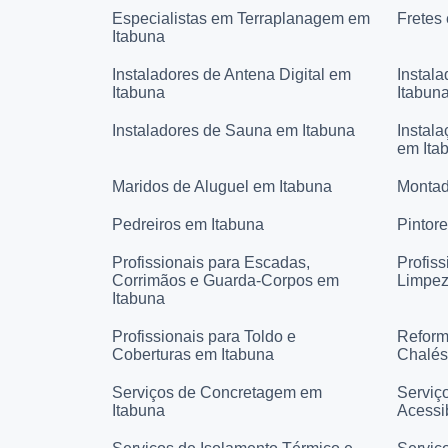
Especialistas em Terraplanagem em
Fretes
Itabuna
Instaladores de Antena Digital em
Instala
Itabuna
Itabun
Instaladores de Sauna em Itabuna
Instal
em Ita
Maridos de Aluguel em Itabuna
Montad
Pedreiros em Itabuna
Pintor
Profissionais para Escadas,
Profiss
Corrimãos e Guarda-Corpos em
Limpez
Itabuna
Profissionais para Toldo e
Reform
Coberturas em Itabuna
Chalés
Serviços de Concretagem em
Serviç
Itabuna
Acessi