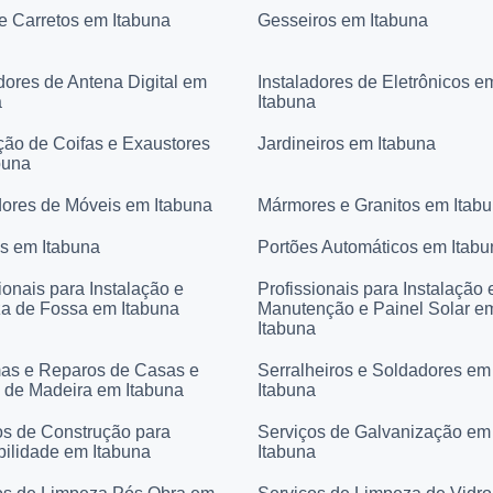
 e Carretos em Itabuna
Gesseiros em Itabuna
dores de Antena Digital em
Instaladores de Eletrônicos e
a
Itabuna
ação de Coifas e Exaustores
Jardineiros em Itabuna
buna
ores de Móveis em Itabuna
Mármores e Granitos em Itab
es em Itabuna
Portões Automáticos em Itabu
ionais para Instalação e
Profissionais para Instalação 
a de Fossa em Itabuna
Manutenção e Painel Solar e
Itabuna
as e Reparos de Casas e
Serralheiros e Soldadores em
 de Madeira em Itabuna
Itabuna
os de Construção para
Serviços de Galvanização em
bilidade em Itabuna
Itabuna