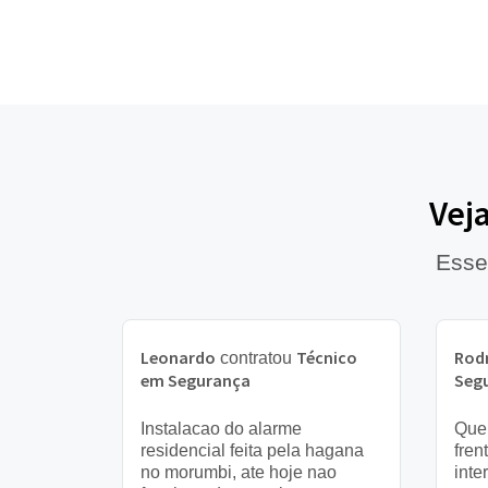
Vej
Esse
Leonardo
Técnico
Rod
contratou
em Segurança
Seg
Instalacao do alarme
Quer
residencial feita pela hagana
fren
no morumbi, ate hoje nao
inte