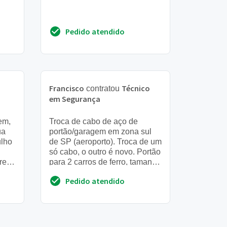
Pedido atendido
Francisco
Técnico
contratou
em Segurança
em,
Troca de cabo de aço de
ua
portão/garagem em zona sul
ulho
de SP (aeroporto). Troca de um
só cabo, o outro é novo. Portão
re a
para 2 carros de ferro, tamanho
,
de 5 metros e são dois
Pedido atendido
motores. Grato