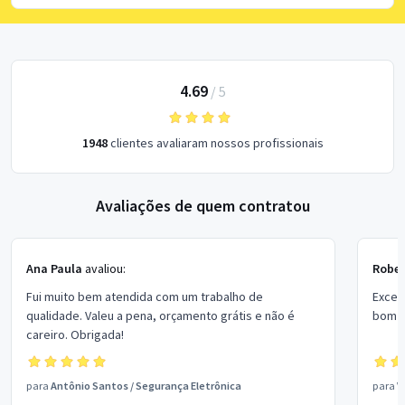
4.69
/
5
1948
clientes avaliaram nossos profissionais
Avaliações de quem contratou
Ana Paula
avaliou:
Rober
Fui muito bem atendida com um trabalho de
Excel
qualidade. Valeu a pena, orçamento grátis e não é
bom p
careiro. Obrigada!
para
Antônio Santos
/
Segurança Eletrônica
para
V