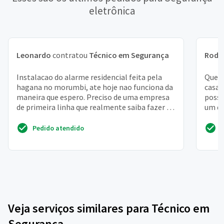
eletrônica
Leonardo
contratou
Técnico em Segurança
Rodr
Instalacao do alarme residencial feita pela
Quero
hagana no morumbi, ate hoje nao funciona da
casa 
maneira que espero. Preciso de uma empresa
posso
de primeira linha que realmente saiba fazer a
um dv
instalacao...
atuais 
Pedido atendido
Veja serviços similares para Técnico em
Segurança