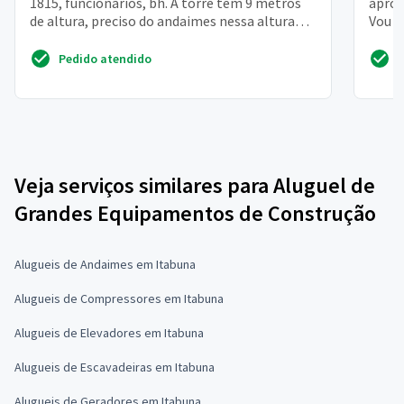
1815, funcionários, bh. A torre tem 9 metros
aprox
de altura, preciso do andaimes nessa altura
Vou p
com piso e ro...
dia d
Pedido atendido
Veja serviços similares para Aluguel de
Grandes Equipamentos de Construção
Alugueis de Andaimes em Itabuna
Alugueis de Compressores em Itabuna
Alugueis de Elevadores em Itabuna
Alugueis de Escavadeiras em Itabuna
Alugueis de Geradores em Itabuna