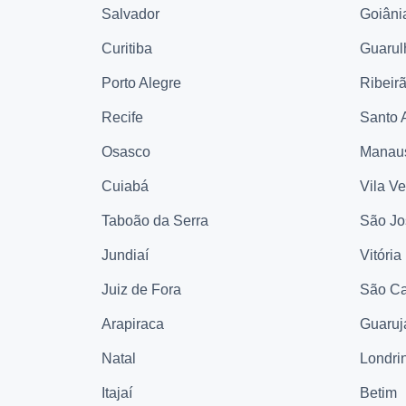
Salvador
Goiâni
Curitiba
Guarul
Porto Alegre
Ribeir
Recife
Santo 
Osasco
Manau
Cuiabá
Vila V
Taboão da Serra
São Jo
Jundiaí
Vitória
Juiz de Fora
São Ca
Arapiraca
Guaruj
Natal
Londri
Itajaí
Betim