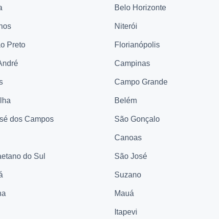
a
Belo Horizonte
hos
Niterói
ão Preto
Florianópolis
André
Campinas
s
Campo Grande
elha
Belém
sé dos Campos
São Gonçalo
Canoas
etano do Sul
São José
á
Suzano
na
Mauá
Itapevi