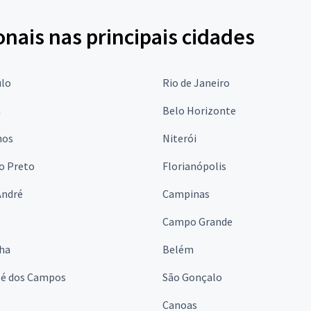
onais nas principais cidades
ulo
Rio de Janeiro
a
Belo Horizonte
hos
Niterói
o Preto
Florianópolis
André
Campinas
s
Campo Grande
lha
Belém
sé dos Campos
São Gonçalo
Canoas