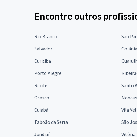
Encontre outros profissi
Rio Branco
São Pa
Salvador
Goiâni
Curitiba
Guarul
Porto Alegre
Ribeirã
Recife
Santo 
Osasco
Manau
Cuiabá
Vila Ve
Taboão da Serra
São Jo
Jundiaí
Vitória