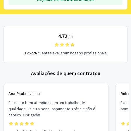
4.72
/
5
125226
clientes avaliaram nossos profissionais
Avaliações de quem contratou
Ana Paula
avaliou:
Rober
Fui muito bem atendida com um trabalho de
Excel
qualidade. Valeu a pena, orçamento grátis e não é
bom p
careiro. Obrigada!