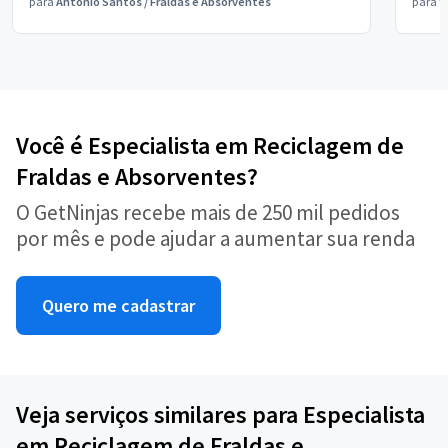
para
Antônio Santos
/
Fraldas e Absorventes
para
V
Você é Especialista em Reciclagem de
Fraldas e Absorventes?
O GetNinjas recebe mais de 250 mil pedidos
por mês e pode ajudar a aumentar sua renda
Quero me cadastrar
Veja serviços similares para Especialista
em Reciclagem de Fraldas e