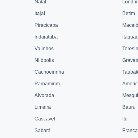
Natal
Londri
Itajaí
Betim
Piracicaba
Macei
Indaiatuba
Itaqua
Valinhos
Teresi
Nilópolis
Gravat
Cachoeirinha
Taubat
Parnamirim
Ameri
Alvorada
Mesqui
Limeira
Bauru
Cascavel
Itu
Sabará
Franca