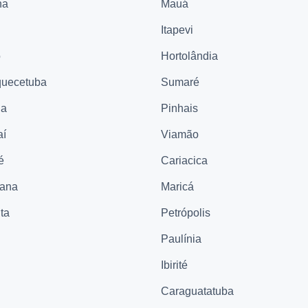
na
Mauá
Itapevi
ó
Hortolândia
quecetuba
Sumaré
na
Pinhais
aí
Viamão
é
Cariacica
cana
Maricá
ta
Petrópolis
Paulínia
Ibirité
Caraguatatuba