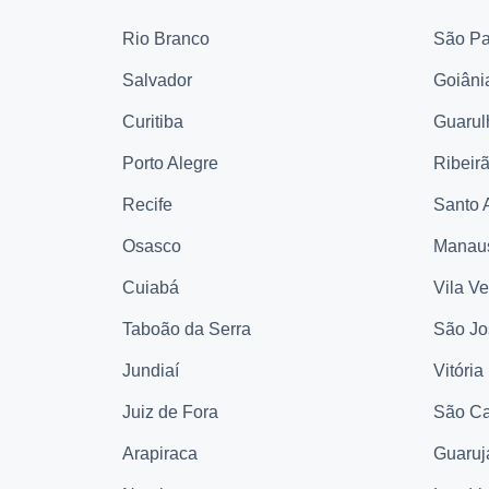
Rio Branco
São Pa
Salvador
Goiâni
Curitiba
Guarul
Porto Alegre
Ribeir
Recife
Santo 
Osasco
Manau
Cuiabá
Vila V
Taboão da Serra
São Jo
Jundiaí
Vitória
Juiz de Fora
São Ca
Arapiraca
Guaruj