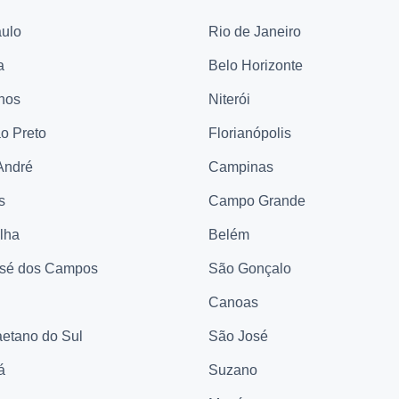
ulo
Rio de Janeiro
a
Belo Horizonte
hos
Niterói
ão Preto
Florianópolis
André
Campinas
s
Campo Grande
elha
Belém
sé dos Campos
São Gonçalo
Canoas
etano do Sul
São José
á
Suzano