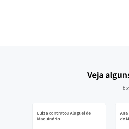
Veja algun
Es
Luiza
contratou
Aluguel de
Ana 
Maquinário
de M