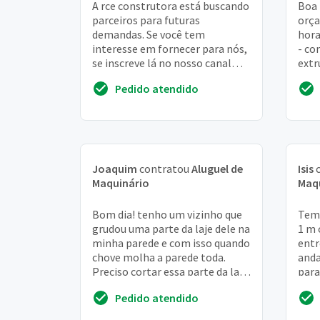
A rce construtora está buscando
Boa 
parceiros para futuras
orça
demandas. Se você tem
hora
interesse em fornecer para nós,
- co
se inscreve lá no nosso canal
extr
telegran. @rceconstrutora
seca
Pedido atendido
informações e oportuni...
Joaquim
contratou
Aluguel de
Isis
c
Maquinário
Maq
Bom dia! tenho um vizinho que
Tem 
grudou uma parte da laje dele na
1 m 
minha parede e com isso quando
entr
chove molha a parede toda.
anda
Preciso cortar essa parte da laje
para
que tá encostada na minha
Altu
Pedido atendido
parede...