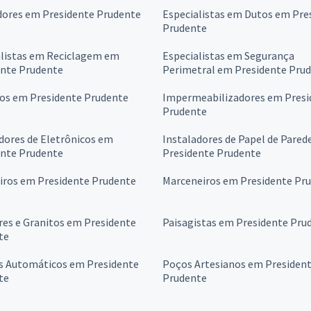
dores em Presidente Prudente
Especialistas em Dutos em Pre
Prudente
alistas em Reciclagem em
Especialistas em Segurança
ente Prudente
Perimetral em Presidente Pru
ros em Presidente Prudente
Impermeabilizadores em Presi
Prudente
dores de Eletrônicos em
Instaladores de Papel de Pared
ente Prudente
Presidente Prudente
iros em Presidente Prudente
Marceneiros em Presidente Pr
es e Granitos em Presidente
Paisagistas em Presidente Pru
te
s Automáticos em Presidente
Poços Artesianos em Presiden
te
Prudente