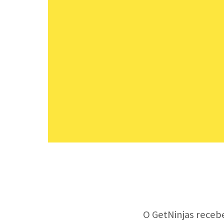
O GetNinjas receb