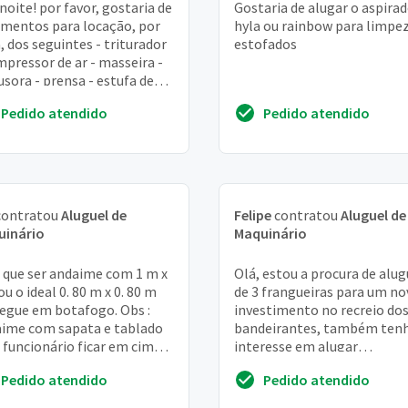
noite! por favor, gostaria de
Gostaria de alugar o aspira
mentos para locação, por
hyla ou rainbow para limpe
, dos seguintes - triturador
estofados
mpressor de ar - masseira -
usora - prensa - estufa de
gem pode ser qualquer mo...
Pedido atendido
Pedido atendido
ontratou
Aluguel de
Felipe
contratou
Aluguel de
uinário
Maquinário
que ser andaime com 1 m x
Olá, estou a procura de alug
ou o ideal 0. 80 m x 0. 80 m
de 3 frangueiras para um no
egue em botafogo. Obs :
investimento no recreio do
ime com sapata e tablado
bandeirantes, também ten
 funcionário ficar em cima.
interesse em alugar
ra 7 m
churrasqueira, mesa de cort
Pedido atendido
Pedido atendido
etc. ( **** )