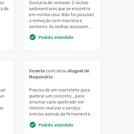
dor
Gostaria de remover 2 rochas
za de
sedimentares que se encontra
em minha casa. Não foi possível
a remoção com marreta e
ponteiro. As pedras possuem
uma tem 2 metros de diâmetro
Pedido atendido
e a outra tem 1 ...
Vicente
contratou
Aluguel de
Maquinário
uel
Preciso de um martelete para
vo
quebrar um concreto , para
s
arrumar cano quebrado irei
ho
mesmo realizar o serviço
preciso apenas da ferramenta
e e
****10 urgentemente
Pedido atendido