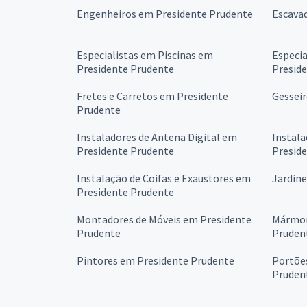
Engenheiros em Presidente Prudente
Escava
Especialistas em Piscinas em
Especi
Presidente Prudente
Presid
Fretes e Carretos em Presidente
Gessei
Prudente
Instaladores de Antena Digital em
Instala
Presidente Prudente
Presid
Instalação de Coifas e Exaustores em
Jardine
Presidente Prudente
Montadores de Móveis em Presidente
Mármor
Prudente
Pruden
Pintores em Presidente Prudente
Portõe
Pruden