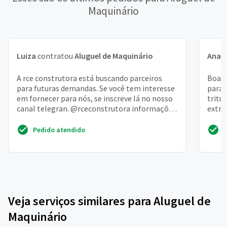
Maquinário
Luiza
contratou
Aluguel de Maquinário
Ana B
A rce construtora está buscando parceiros
Boa n
para futuras demandas. Se você tem interesse
para 
em fornecer para nós, se inscreve lá no nosso
tritu
canal telegran. @rceconstrutora informações
extru
e oportuni...
ser q
Pedido atendido
Veja serviços similares para Aluguel de
Maquinário