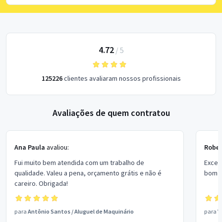
4.72
/
5
125226
clientes avaliaram nossos profissionais
Avaliações de quem contratou
Ana Paula
avaliou:
Rober
Fui muito bem atendida com um trabalho de
Excel
qualidade. Valeu a pena, orçamento grátis e não é
bom p
careiro. Obrigada!
para
Antônio Santos
/
Aluguel de Maquinário
para
V