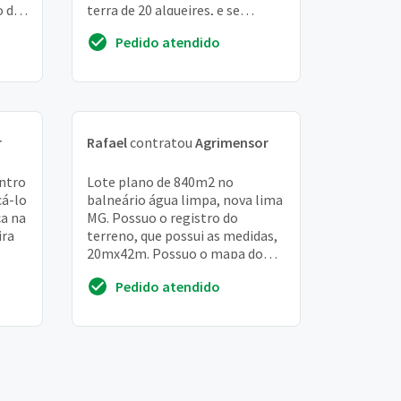
o de
terra de 20 alqueires, e se
vel
possível uma idéia de valor do
Pedido atendido
alqueire desta propr...
r
Rafael
contratou
Agrimensor
ntro
Lote plano de 840m2 no
cá-lo
balneário água limpa, nova lima
ca na
MG. Possuo o registro do
ira
terreno, que possui as medidas,
20mx42m. Possuo o mapa do
bairro, com as medidas dos
Pedido atendido
lotes. Lote está limpo...