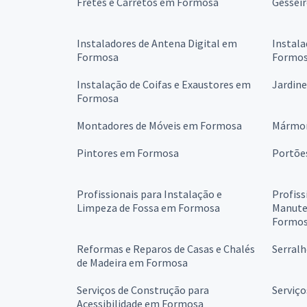
Fretes e Carretos em Formosa
Gessei
Instaladores de Antena Digital em
Instala
Formosa
Formo
Instalação de Coifas e Exaustores em
Jardin
Formosa
Montadores de Móveis em Formosa
Mármor
Pintores em Formosa
Portõe
Profissionais para Instalação e
Profiss
Limpeza de Fossa em Formosa
Manute
Formo
Reformas e Reparos de Casas e Chalés
Serral
de Madeira em Formosa
Serviços de Construção para
Serviç
Acessibilidade em Formosa