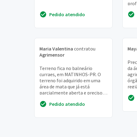
prof
terr
Pedido atendido
info
Maria Valentina
contratou
May
Agrimensor
Prec
Terreno fica no balneário
da á
curraes, em MATINHOS-PR. O
agri
terreno foi adquirido em uma
órgã
área de mata que já está
regi
parcialmente aberta e preciso
das 
demarca-lo corretamente para
Pedido atendido
eventual construção