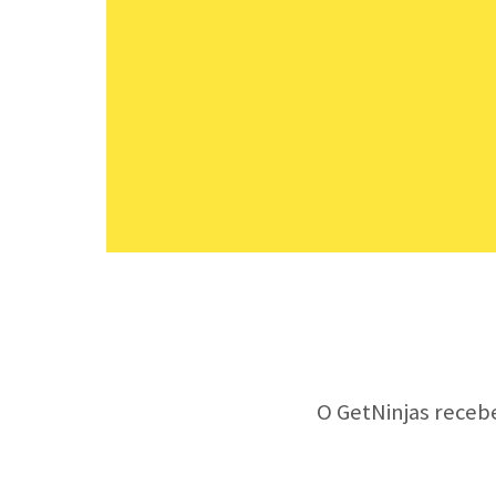
O GetNinjas receb