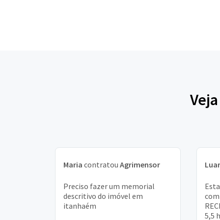
Veja
Maria
contratou
Agrimensor
Lua
Preciso fazer um memorial
Esta
descritivo do imóvel em
comp
itanhaém
RECI
5,5 