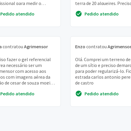
issional para medir o
terra de 20 alqueires. Precis
eno e confirmar se a
um orçamento. . . E se possí
Pedido atendido
Pedido atendido
rmação é real. Vi...
uma idéia de ...
a
contratou
Agrimensor
Enzo
contratou
Agrimenso
iso fazer o gel referencial
Olá. Comprei um terreno de
rea necessário ser um
de um sítio e preciso demar
mensor com acesso aos
para poder regularizá-lo. Fi
os com imagens aérea da
estrada carlos antonio pere
ão de cesar de souza mogi
de castro
cruzes SP década de 1973
Pedido atendido
Pedido atendido