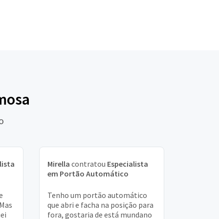
rmosa
o
lista
Mirella
contratou
Especialista
em Portão Automático
e
Tenho um portão automático
 Mas
que abri e facha na posição para
uei
fora, gostaria de está mundano