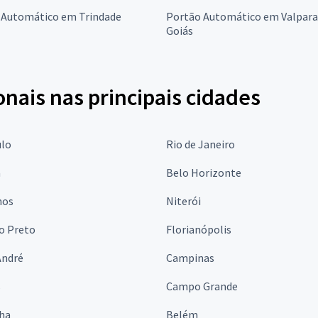
 Automático em Trindade
Portão Automático em Valpara
Goiás
onais nas principais cidades
ulo
Rio de Janeiro
a
Belo Horizonte
hos
Niterói
o Preto
Florianópolis
André
Campinas
s
Campo Grande
lha
Belém