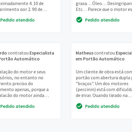
ximadamente 4. 10 de
graxa. . . Óleo. . . Desingripant
rimento por 2. 90 de
Etc. . . Parece que o motor e
ra. Não quero incluir o
fraco e tbm que ...
Pedido atendido
Pedido atendido
ao social
ardo
contratou
Especialista
Matheus
contratou
Especia
Portão Automático
em Portão Automático
alação do motor e seus
Um cliente de obra está com
sórios, no entanto no
portão com abertura dupla 
ento preciso do
"braços". Um dos motores
mento apenas, porque a
(peccinin) está com dificuld
alação do motor ainda
de girar. Quando ligado na
ende da manutenção dos
energia elétrica não gira,
Pedido atendido
Pedido atendido
hos e a complementação do
somente se der...
ão...