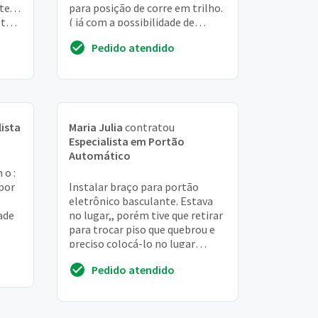
e. . .
para posição de corre em trilho.
stá
( já com a possibilidade de
aproveitar o motor) portão
Pedido atendido
possui 2...
lista
Maria Julia
contratou
Especialista em Portão
Automático
 o :
por
Instalar braço para portão
eletrônico basculante. Estava
ade
no lugar,, porém tive que retirar
para trocar piso que quebrou e
preciso colocá-lo no lugar
novamente
Pedido atendido