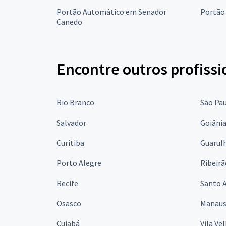
Portão Automático em Senador
Portão
Canedo
Encontre outros profissi
Rio Branco
São Pa
Salvador
Goiâni
Curitiba
Guarul
Porto Alegre
Ribeirã
Recife
Santo 
Osasco
Manau
Cuiabá
Vila Ve