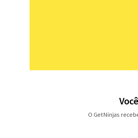
Você
O GetNinjas receb