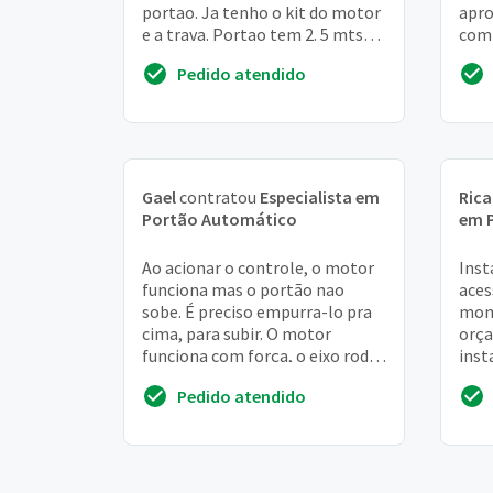
portao. Ja tenho o kit do motor
apro
e a trava. Portao tem 2. 5 mts
comp
por 2. 2 MT. Parte eletrica esta
altu
Pedido atendido
pronta
port
Gael
contratou
Especialista em
Ric
Portão Automático
em 
Ao acionar o controle, o motor
Inst
funciona mas o portão nao
aces
sobe. É preciso empurra-lo pra
mom
cima, para subir. O motor
orça
funciona com força, o eixo roda,
inst
mas o portão não sobe. Para
dep
Pedido atendido
descer funci...
tril
port