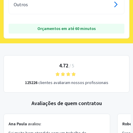
Outros
Orçamentos em até 60 minutos
4.72
/
5
125226
clientes avaliaram nossos profissionais
Avaliações de quem contratou
Ana Paula
avaliou:
Rober
Fui muito bem atendida com um trabalho de
Excel