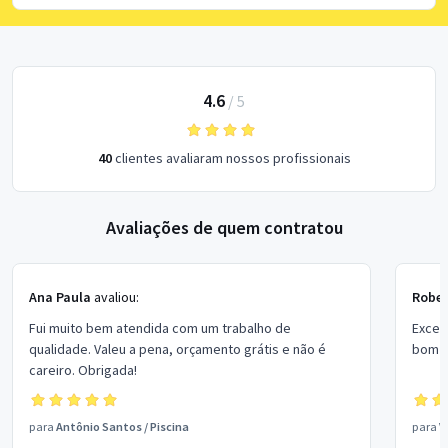
4.6
/
5
40
clientes avaliaram nossos profissionais
Avaliações de quem contratou
Ana Paula
avaliou:
Rober
Fui muito bem atendida com um trabalho de
Excel
qualidade. Valeu a pena, orçamento grátis e não é
bom p
careiro. Obrigada!
para
Antônio Santos
/
Piscina
para
V