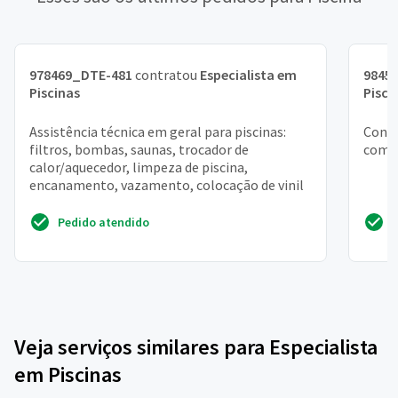
978469_DTE-481
contratou
Especialista em
9845
Piscinas
Pisci
Assistência técnica em geral para piscinas:
Conse
filtros, bombas, saunas, trocador de
comer
calor/aquecedor, limpeza de piscina,
encanamento, vazamento, colocação de vinil
Pedido atendido
Veja serviços similares para Especialista
em Piscinas