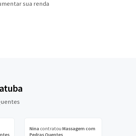
aumentar sua renda
iatuba
Quentes
Nina
contratou
Massagem com
ntes
Pedras Quentes